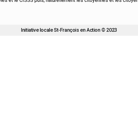
les et le CISSS puis, naturellement les citoyennes et les citoye
Initiative locale St-François en Action © 2023